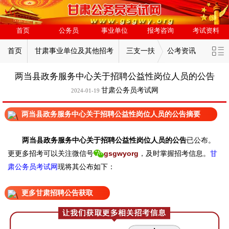
首页
公务员
事业单位
报考咨询
考试资料
首页
甘肃事业单位及其他招考
三支一扶
公考资讯
两当县政务服务中心关于招聘公益性岗位人员的公告
甘肃公务员考试网
2024-01-19
两当县政务服务中心关于招聘公益性岗位人员的公告摘要
两当县政务服务中心关于招聘公益性岗位人员的公告
已
公布。
更
更多招考可以关注
微信号
gsgwyorg
，
及时掌握招考信息。
甘
肃公务员考试网
现
将
其公
布如下：
更多甘肃招聘公告获取