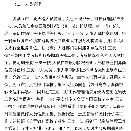
（二）人员管理
各县（市）要严格人员管理，关心重视成长。可择优选拔“三支
一扶”人员兼任乡镇团委副书记、河（湖）长助理、林（场）长助
理、基层供销社主任助理等职务。“三支一扶”人员人事档案原则上统
一转至服务单位所在地县级公共就业人才服务机构管理，党团组织
关系转至服务单位。县（市）人社部门会同服务单位做好“三支一
扶”人员的年度考核和服务期满考核工作，考核情况存入本人人事档
案。要定期开展“三支一扶”人员在岗履职情况检查，严格按照招募岗
位安排使用“三支一扶”人员，服务期间原则上不得借调到上级单位工
作。允许“三支一扶”人员服务期内离岗，由本人书面申请，经用人单
位、县（市）人社部门审核，报州人社局同意后方可离岗，离岗空
缺岗位不再递补，同时在“三支一扶”工作管理信息系统内变更在岗状
态为“岗位脱离”。各县（市）要安排专人负责全国高校毕业生“三支
一扶”工作管理信息系统应用，按照系统《使用手册》规定，认真及
时高质量做好人员信息采集、数据报送、进度管理和统计分析等工
作，并按照《关于做好高校毕业生“三支一扶”服务证书发放管理工作
的通知》（甘人社通〔2017〕484号）要求，及时为服务期满考核