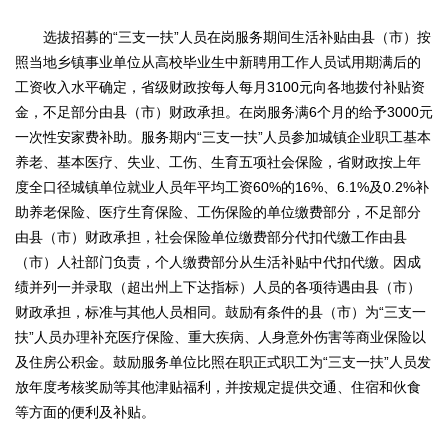
选拔招募的“三支一扶”人员在岗服务期间生活补贴由县（市）按
照当地乡镇事业单位从高校毕业生中新聘用工作人员试用期满后的
工资收入水平确定，省级财政按每人每月3100元向各地拨付补贴资
金，不足部分由县（市）财政承担。在岗服务满6个月的给予3000元
一次性安家费补助。服务期内“三支一扶”人员参加城镇企业职工基本
养老、基本医疗、失业、工伤、生育五项社会保险，省财政按上年
度全口径城镇单位就业人员年平均工资60%的16%、6.1%及0.2%补
助养老保险、医疗生育保险、工伤保险的单位缴费部分，不足部分
由县（市）财政承担，社会保险单位缴费部分代扣代缴工作由县
（市）人社部门负责，个人缴费部分从生活补贴中代扣代缴。因成
绩并列一并录取（超出州上下达指标）人员的各项待遇由县（市）
财政承担，标准与其他人员相同。鼓励有条件的县（市）为“三支一
扶”人员办理补充医疗保险、重大疾病、人身意外伤害等商业保险以
及住房公积金。鼓励服务单位比照在职正式职工为“三支一扶”人员发
放年度考核奖励等其他津贴福利，并按规定提供交通、住宿和伙食
等方面的便利及补贴。