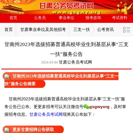
首页
公务员
事业单位
报考咨询
考试资料
首页
甘肃事业单位及其他招考
三支一扶
公考资讯
甘南州2023年选拔招募普通高校毕业生到基层从事“三支
一扶”服务公告
甘肃公务员考试网
2024-03-04
甘南州2023年选拔招募普通高校毕业生到基层从事“三支一
扶”服务公告摘要
甘南州2023年选拔招募普通高校毕业生到基层从事“三支一扶”服
务公告已
公布。
更
更多招考可以关注
微信号
gsgwyorg
，
及时掌
握招考信息。
甘肃公务员考试网
现
将
其公
布如下：
更多甘肃招聘公告获取