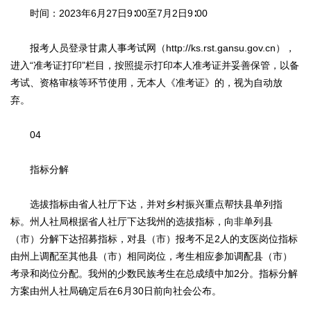
时间：2023年6月27日9∶00至7月2日9∶00
报考人员登录甘肃人事考试网（http://ks.rst.gansu.gov.cn），
进入“准考证打印”栏目，按照提示打印本人准考证并妥善保管，以备
考试、资格审核等环节使用，无本人《准考证》的，视为自动放
弃。
04
指标分解
选拔指标由省人社厅下达，并对乡村振兴重点帮扶县单列指
标。州人社局根据省人社厅下达我州的选拔指标，向非单列县
（市）分解下达招募指标，对县（市）报考不足2人的支医岗位指标
由州上调配至其他县（市）相同岗位，考生相应参加调配县（市）
考录和岗位分配。我州的少数民族考生在总成绩中加2分。指标分解
方案由州人社局确定后在6月30日前向社会公布。