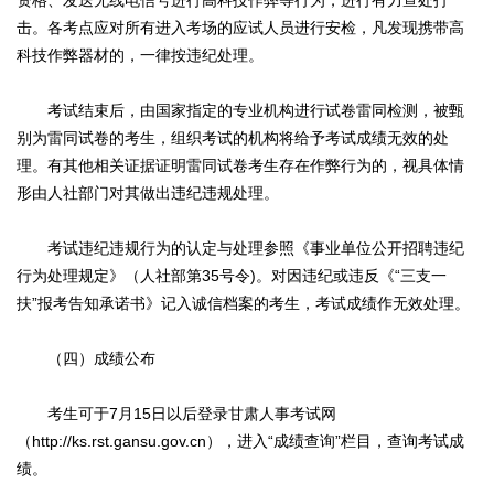
资格、发送无线电信号进行高科技作弊等行为，进行有力查处打
击。各考点应对所有进入考场的应试人员进行安检，凡发现携带高
科技作弊器材的，一律按违纪处理。
考试结束后，由国家指定的专业机构进行试卷雷同检测，被甄
别为雷同试卷的考生，组织考试的机构将给予考试成绩无效的处
理。有其他相关证据证明雷同试卷考生存在作弊行为的，视具体情
形由人社部门对其做出违纪违规处理。
考试违纪违规行为的认定与处理参照《事业单位公开招聘违纪
行为处理规定》（人社部第35号令)。对因违纪或违反《“三支一
扶”报考告知承诺书》记入诚信档案的考生，考试成绩作无效处理。
（四）成绩公布
考生可于7月15日以后登录甘肃人事考试网
（http://ks.rst.gansu.gov.cn），进入“成绩查询”栏目，查询考试成
绩。