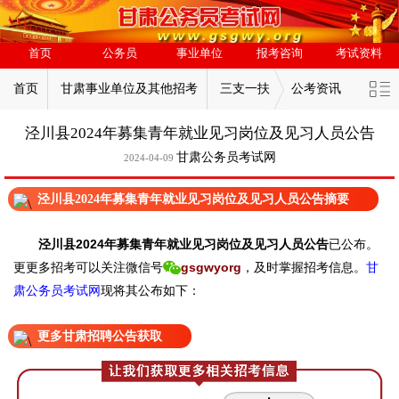
首页
公务员
事业单位
报考咨询
考试资料
首页
甘肃事业单位及其他招考
三支一扶
公考资讯
泾川县2024年募集青年就业见习岗位及见习人员公告
甘肃公务员考试网
2024-04-09
泾川县2024年募集青年就业见习岗位及见习人员公告摘要
泾川县2024年募集青年就业见习岗位及见习人员公告
已
公布。
更
更多招考可以关注
微信号
gsgwyorg
，
及时掌握招考信息。
甘
肃公务员考试网
现
将
其公
布如下：
更多甘肃招聘公告获取