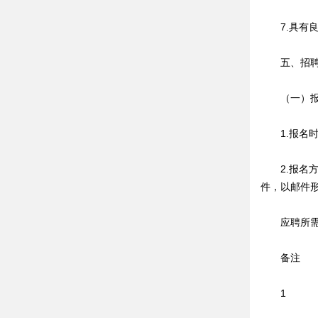
7.具有良
五、招聘
（一）报
1.报名时
2.报名方
件，以邮件形式
应聘所需
备注
1