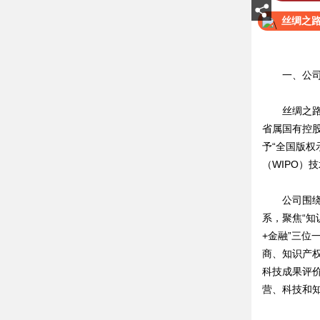
丝绸之
一、公司
丝绸之路国际
省属国有控股
予“全国版
（WIPO）
公司围绕以
系，聚焦“知
+金融”三位
商、知识产
科技成果评
营、科技和