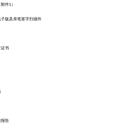
附件1）
版及亲笔签字扫描件
证书
书
报告