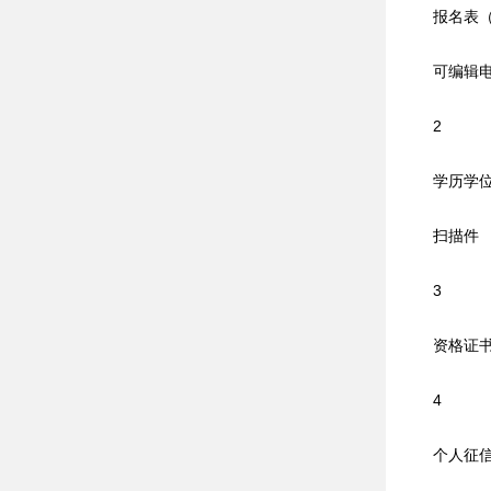
报名表（
可编辑电子
2
学历学位
扫描件
3
资格证
4
个人征信