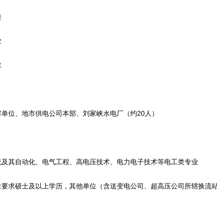
类
业
求
位、地市供电公司本部、刘家峡水电厂（约20人）
其自动化、电气工程、高电压技术、电力电子技术等电工类专业
求硕士及以上学历，其他单位（含送变电公司、超高压公司所辖换流站