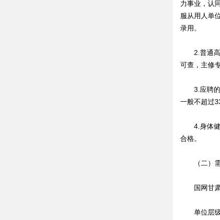
力事业，认
服从用人单
录用。
2.普通高校2
可查，主修专
3.应聘的
一般不超过3
4.身体健
合格。
（二）需
国网甘肃电
单位层