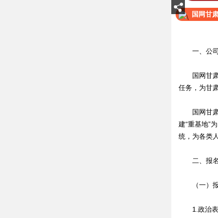
国网甘肃
一、公司
国网甘肃省
任务，为甘
国网甘肃电
建“重基地
统，为各类
二、报名
（一）报
1.政治表