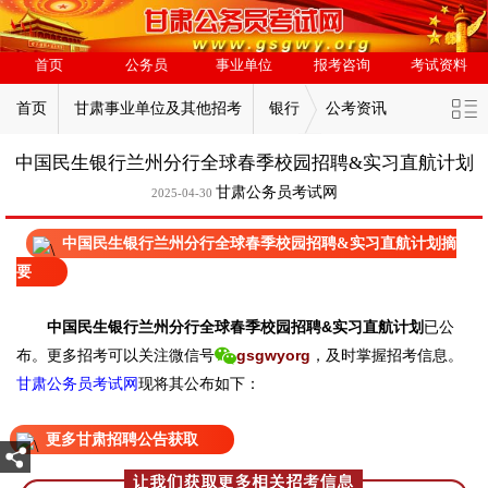
首页
公务员
事业单位
报考咨询
考试资料
首页
甘肃事业单位及其他招考
银行
公考资讯
中国民生银行兰州分行全球春季校园招聘&实习直航计划
甘肃公务员考试网
2025-04-30
中国民生银行兰州分行全球春季校园招聘&实习直航计划摘
要
中国民生银行兰州分行全球春季校园招聘&实习直航计划
已
公
布。
更多招考可以关注
微信号
gsgwyorg
，
及时掌握招考信息。
甘肃公务员考试网
现
将
其公
布如下：
更多甘肃招聘公告获取