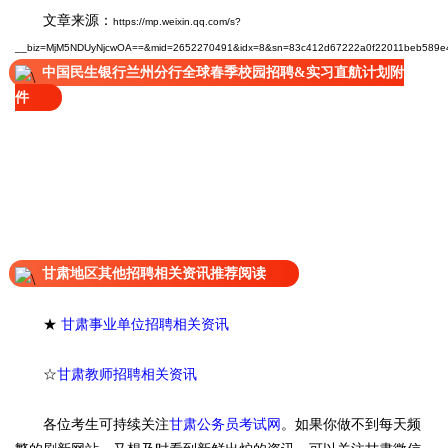
文章来源：
https://mp.weixin.qq.com/s?
__biz=MjM5NDUyNjcwOA==&mid=2652270491&idx=8&sn=83c412d67222a0f22011beb589e4
中国民生银行兰州分行全球春季校园招聘&实习直航计划附
件
甘肃地区其他招聘相关资讯推荐阅读
★
甘肃事业单位招聘相关资讯
☆
甘肃教师招聘相关资讯
各位考生可持续关注
甘肃公务员考试网
。
如果你做不到每天频