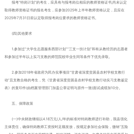
报考“特岗计划”的考生，应具有与报考岗位相应的教师资格证书;尚未认定
取得教师资格证书的报名考生，应参加2025年上半年教师资格认定，且应在
2025年7月31日前认定取得报考岗位要求的教师资格证书。
(四)其他要求
1.参加过“大学生志愿服务西部计划”“三支一扶计划”和有从教经历的志愿者
和参加过半年以上实习支教的师范院校毕业生同等条件下优先录取。
2.参加2018年省政府为民办实事项目“甘肃省深度贫困县农村学校支教行
动”且支教合格的考生，凭《甘肃省深度贫困县农村学校支教行动实习支教鉴定
表》的复印件(由档案管理部门加盖公章证明与原件一致)面试成绩加10分。
五、保障政策
(一)中央财政继续以4.18万元/人/年的标准对特岗教师进行补助，我县强化
主体责任，确保特岗教师工资按时足额发放，按规定参加社会保险，缴纳“五险