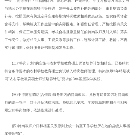
一金”，同等条件下在薪酬待遇、职称评聘、评先评优、年度考核等方面享受与
当地公办学校在编教师同等待遇，除中央工资性补助外的部分，由县财政负责
补齐。按照国家有关规定落实服务期满特岗教师相关优惠政策。落实好周转宿
舍等安排，帮助解决工作生活中的实际困难。加强留任管理，严格按照有关文
件精神，保证三年服务期满、考核合格且愿意留任的特岗教师及时入编并落实
工作岗位，做好相关人事、工资关系等接转工作，连续计算工龄、教龄，不再
实行试用期，做好服务证书编制和发放工作。
(二)“特岗计划”的实施与农村学校教育硕士师资培养计划相结合。已签约的
符合条件要求的农村学校教育硕士免试纳入特岗教师管理。特岗教师3年聘期视
同“农村学校教育硕士师资培养计划”要求的3年基层教学实践。
(三)不得随意调动(含借调)服务期内的特岗教师。县教育局要加强对特岗教
师的统一管理，对于违反法律法规、师德师风要求、学校规章制度和合同相关
规定的特岗教师，依法依规进行处理。
(四)特岗教师户口和档案关系原则上统一转至工作学校所在地的县级人事档
案管理部门。