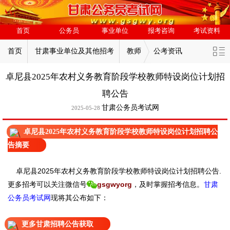
首页
公务员
事业单位
报考咨询
考试资料
首页
甘肃事业单位及其他招考
教师
公考资讯
卓尼县2025年农村义务教育阶段学校教师特设岗位计划招
聘公告
甘肃公务员考试网
2025-05-28
卓尼县2025年农村义务教育阶段学校教师特设岗位计划招聘公
告摘要
卓尼县2025年农村义务教育阶段学校教师特设岗位计划招聘公告.
更
多招考可以关注
微信号
gsgwyorg
，
及时掌握招考信息。
甘肃
公务员考试网
现
将
其公
布如下：
更多甘肃招聘公告获取