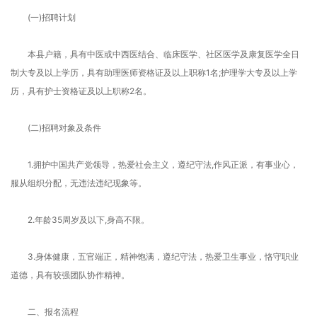
(一)招聘计划
本县户籍，具有中医或中西医结合、临床医学、社区医学及康复医学全日
制大专及以上学历，具有助理医师资格证及以上职称1名;护理学大专及以上学
历，具有护士资格证及以上职称2名。
(二)招聘对象及条件
1.拥护中国共产党领导，热爱社会主义，遵纪守法,作风正派，有事业心，
服从组织分配，无违法违纪现象等。
2.年龄35周岁及以下,身高不限。
3.身体健康，五官端正，精神饱满，遵纪守法，热爱卫生事业，恪守职业
道德，具有较强团队协作精神。
二、报名流程