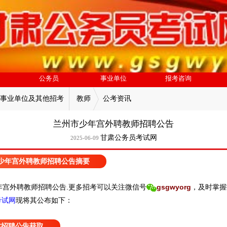
公务员
事业单位
报考咨询
事业单位及其他招考
教师
公考资讯
兰州市少年宫外聘教师招聘公告
甘肃公务员考试网
2025-06-09
少年宫外聘教师招聘公告摘要
宫外聘教师招聘公告.
更
多招考可以关注
微信号
gsgwyorg
，
及时掌握
考试网
现
将
其公
布如下：
肃招聘公告获取