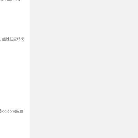
，能胜任应聘岗
.com(应确