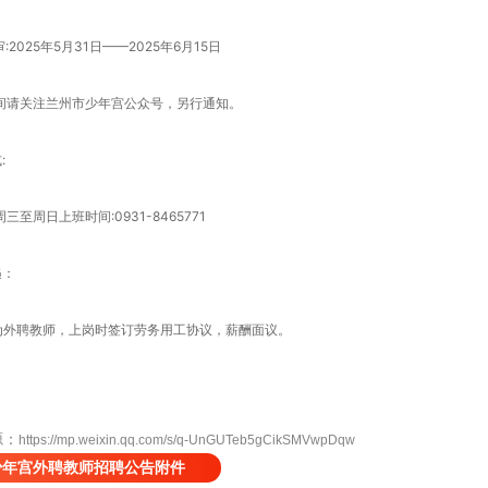
2025年5月31日——2025年6月15日
间请关注兰州市少年宫公众号，另行通知。
:
周日上班时间:0931-8465771
遇：
聘教师，上岗时签订劳务用工协议，薪酬面议。
源：
https://mp.weixin.qq.com/s/q-UnGUTeb5gCikSMVwpDqw
少年宫外聘教师招聘公告附件