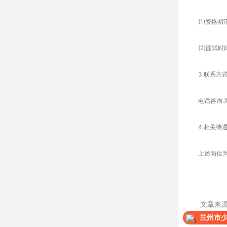
(1)资格初审:
(2)面试时
3.联系方式
电话咨询:周三至
4.相关待
上述岗位为外
文章来
兰州市