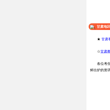
甘肃地
★
甘肃
☆
甘肃
各位考
鲜出炉的资