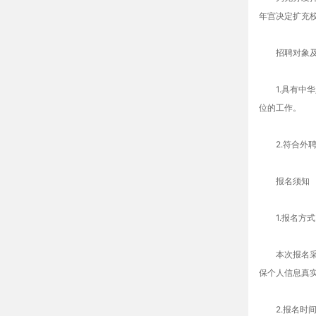
年宫决定扩充校
招聘对象及
1.具有中华
位的工作。
2.符合外聘
报名须知
1.报名方式
本次报名采取电
保个人信息真实
2.报名时间