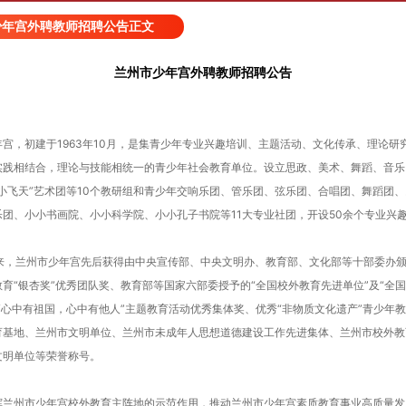
少年宫外聘教师招聘公告正文
兰州市少年宫外聘教师招聘公告
，初建于1963年10月，是集青少年专业兴趣培训、主题活动、文化传承、理论研
实践相结合，理论与技能相统一的青少年社会教育单位。设立思政、美术、舞蹈、音乐
小飞天”艺术团等10个教研组和青少年交响乐团、管乐团、弦乐团、合唱团、舞蹈团
乐团、小小书画院、小小科学院、小小孔子书院等11大专业社团，开设50余个专业兴
，兰州市少年宫先后获得由中央宣传部、中央文明办、教育部、文化部等十部委办颁
育“银杏奖”优秀团队奖、教育部等国家六部委授予的“全国校外教育先进单位”及“全
“心中有祖国，心中有他人”主题教育活动优秀集体奖、优秀“非物质文化遗产”青少年
育基地、兰州市文明单位、兰州市未成年人思想道德建设工作先进集体、兰州市校外教
文明单位等荣誉称号。
州市少年宫校外教育主阵地的示范作用，推动兰州市少年宫素质教育事业高质量发