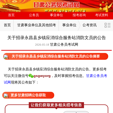
首页
公务员
事业单位
报考咨询
考试资料
首页
甘肃事业单位及其他招考
事业单位
公考资讯
关于招录永昌县乡镇应消综合服务站消防文员的公告
甘肃公务员考试网
2026-05-18
关于招录永昌县乡镇应消综合服务站消防文员的公告摘要
关于招录永昌县乡镇应消综合服务站消防文员的公告。
更
多招考
可以关注
微信号
gsgwyorg
，
及时掌握招考信息。
甘肃公务员考
试网
现
将
其公
布如下：
更多甘肃招聘公告获取